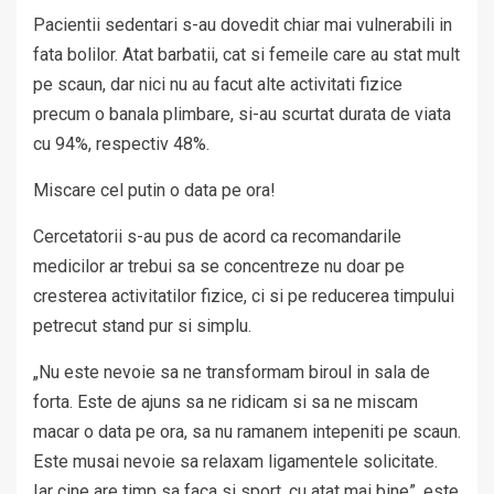
Pacientii sedentari s-au dovedit chiar mai vulnerabili in
fata bolilor. Atat barbatii, cat si femeile care au stat mult
pe scaun, dar nici nu au facut alte activitati fizice
precum o banala plimbare, si-au scurtat durata de viata
cu 94%, respectiv 48%.
Miscare cel putin o data pe ora!
Cercetatorii s-au pus de acord ca recomandarile
medicilor ar trebui sa se concentreze nu doar pe
cresterea activitatilor fizice, ci si pe reducerea timpului
petrecut stand pur si simplu.
„Nu este nevoie sa ne transformam biroul in sala de
forta. Este de ajuns sa ne ridicam si sa ne miscam
macar o data pe ora, sa nu ramanem intepeniti pe scaun.
Este musai nevoie sa relaxam ligamentele solicitate.
Iar cine are timp sa faca si sport, cu atat mai bine”, este