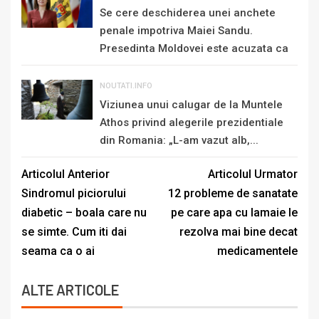
Se cere deschiderea unei anchete
penale impotriva Maiei Sandu.
Presedinta Moldovei este acuzata ca
„se...
NOUTATI.INFO
Viziunea unui calugar de la Muntele
Athos privind alegerile prezidentiale
din Romania: „L-am vazut alb,...
Articolul Anterior
Articolul Urmator
Sindromul piciorului
12 probleme de sanatate
diabetic – boala care nu
pe care apa cu lamaie le
se simte. Cum iti dai
rezolva mai bine decat
seama ca o ai
medicamentele
ALTE ARTICOLE