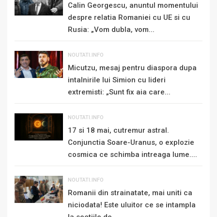
Calin Georgescu, anuntul momentului
despre relatia Romaniei cu UE si cu
Rusia: „Vom dubla, vom...
NOUTATI.INFO
Micutzu, mesaj pentru diaspora dupa
intalnirile lui Simion cu lideri
extremisti: „Sunt fix aia care...
NOUTATI.INFO
17 si 18 mai, cutremur astral.
Conjunctia Soare-Uranus, o explozie
cosmica ce schimba intreaga lume....
NOUTATI.INFO
Romanii din strainatate, mai uniti ca
niciodata! Este uluitor ce se intampla
la sectiile de...