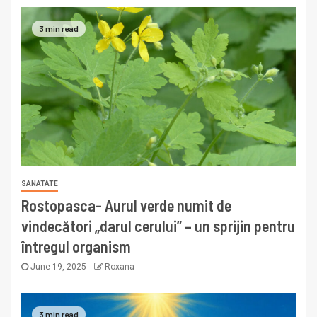
3 min read
SANATATE
Rostopasca- Aurul verde numit de
vindecători „darul cerului” – un sprijin pentru
întregul organism
June 19, 2025
Roxana
3 min read