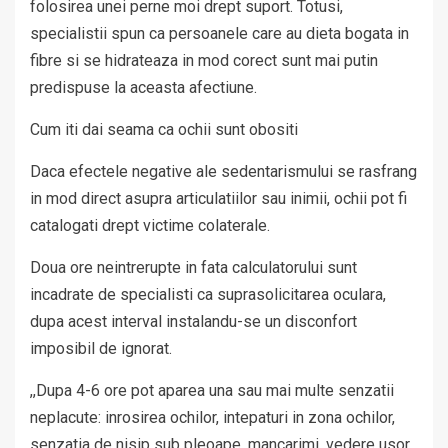
folosirea unei perne moi drept suport. Totusi,
specialistii spun ca persoanele care au dieta bogata in
fibre si se hidrateaza in mod corect sunt mai putin
predispuse la aceasta afectiune.
Cum iti dai seama ca ochii sunt obositi
Daca efectele negative ale sedentarismului se rasfrang
in mod direct asupra articulatiilor sau inimii, ochii pot fi
catalogati drept victime colaterale.
Doua ore neintrerupte in fata calculatorului sunt
incadrate de specialisti ca suprasolicitarea oculara,
dupa acest interval instalandu-se un disconfort
imposibil de ignorat.
,,Dupa 4-6 ore pot aparea una sau mai multe senzatii
neplacute: inrosirea ochilor, intepaturi in zona ochilor,
senzatia de nisip sub pleoape, mancarimi, vedere usor