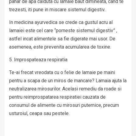
pahar de apa calduta cu lamaie baut dimineata, cand te
trezesti, iti pune in miscare sistemul digestiv.
In medicina ayurvedica se crede ca gustul acru al
lamaiei este cel care “porneste sistemul digestiv” ,
astfel incat alimentele sa fie digerate mai usor. De
asemenea, este prevenita acumularea de toxine.
5. Improspateaza respiratia
Te-ai frecat vreodata cu o felie de lamaie pe maini
pentru a scapa de un miros de mancare? Lamaia ajuta la
neutralizarea mirosurilor. Acelasi remediu da roade si
pentru reimprospatarea respiratiei cauzata de
consumul de alimente cu mirosuri puternice, precum
usturoiul, ceapa sau pestele.