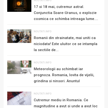
NOUTATI.INFO
17 si 18 mai, cutremur astral.
Conjunctia Soare-Uranus, o explozie
cosmica ce schimba intreaga lume....
NOUTATI.INFO
Romanii din strainatate, mai uniti ca
niciodata! Este uluitor ce se intampla
la sectiile de...
NOUTATI.INFO
Meteorologii au schimbat iar
prognoza. Romania, lovita de vijelii,
grindina si ninsori. Anuntul
momentului de...
NOUTATI.INFO
Cutremur mediu in Romania. Ce
magnitudine a avut si unde a avut loc