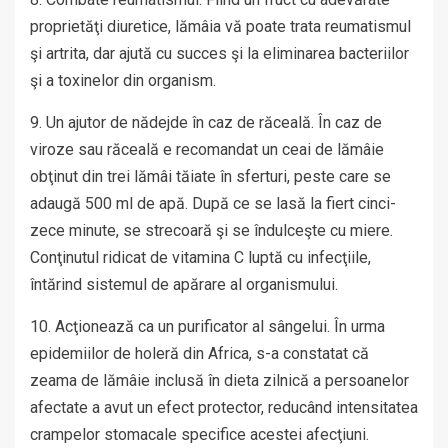
proprietăţi diuretice, lămâia vă poate trata reumatismul
şi artrita, dar ajută cu succes şi la eliminarea bacteriilor
şi a toxinelor din organism.
9. Un ajutor de nădejde în caz de răceală. În caz de
viroze sau răceală e recomandat un ceai de lămâie
obţinut din trei lămâi tăiate în sferturi, peste care se
adaugă 500 ml de apă. După ce se lasă la fiert cinci-
zece minute, se strecoară şi se îndulceşte cu miere.
Conţinutul ridicat de vitamina C luptă cu infecţiile,
întărind sistemul de apărare al organismului.
10. Acţionează ca un purificator al sângelui. În urma
epidemiilor de holeră din Africa, s-a constatat că
zeama de lămâie inclusă în dieta zilnică a persoanelor
afectate a avut un efect protector, reducând intensitatea
crampelor stomacale specifice acestei afecţiuni.