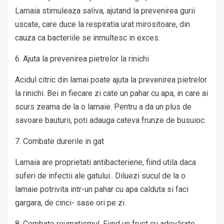
Lamaia stimuleaza saliva, ajutand la prevenirea gurii
uscate, care duce la respiratia urat mirositoare, din
cauza ca bacteriile se inmultesc in exces.
6. Ajuta la prevenirea pietrelor la rinichi
Acidul citric din lamai poate ajuta la prevenirea pietrelor
la rinichi. Bei in fiecare zi cate un pahar cu apa, in care ai
scurs zeama de la o lamaie. Pentru a da un plus de
savoare bauturii, poti adauga cateva frunze de busuioc.
7. Combate durerile in gat
Lamaia are proprietati antibacteriene, fiind utila daca
suferi de infectii ale gatului.. Diluezi sucul de la o
lamaie potrivita intr-un pahar cu apa calduta si faci
gargara, de cinci- sase ori pe zi.
8. Combate reumatismul. Fiind un fruct cu adevărate