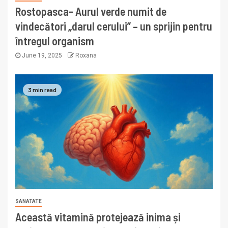
Rostopasca- Aurul verde numit de
vindecători „darul cerului” – un sprijin pentru
întregul organism
June 19, 2025
Roxana
3 min read
SANATATE
Această vitamină protejează inima și