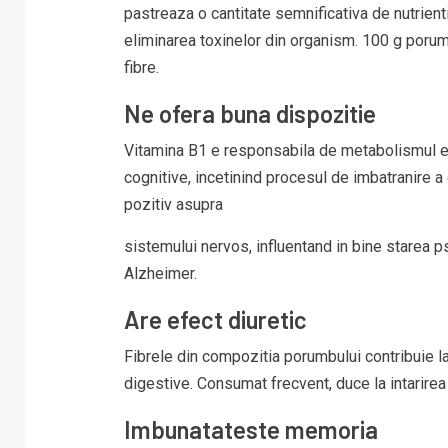
pastreaza o cantitate semnificativa de nutrienti
eliminarea toxinelor din organism. 100 g porumb 
fibre.
Ne ofera buna dispozitie
Vitamina B1 e responsabila de metabolismul efic
cognitive, incetinind procesul de imbatranire a 
pozitiv asupra
sistemului nervos, influentand in bine starea ps
Alzheimer.
Are efect diuretic
Fibrele din compozitia porumbului contribuie la r
digestive. Consumat frecvent, duce la intarirea
Imbunatateste memoria