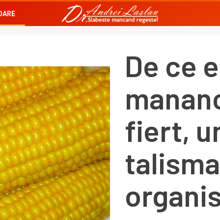
OARE
De ce e
mananc
fiert, 
talism
organi