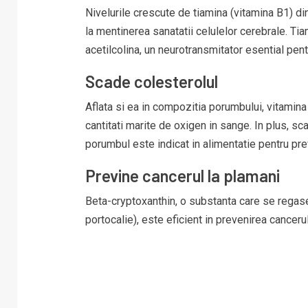
Nivelurile crescute de tiamina (vitamina B1) din
la mentinerea sanatatii celulelor cerebrale. T
acetilcolina, un neurotransmitator esential pen
Scade colesterolul
Aflata si ea in compozitia porumbului, vitamina 
cantitati marite de oxigen in sange. In plus, sca
porumbul este indicat in alimentatie pentru prev
Previne cancerul la plamani
Beta-cryptoxanthin, o substanta care se regase
portocalie), este eficient in prevenirea cancerul