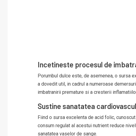
Incetineste procesul de imbatr
Porumbul dulce este, de asemenea, o sursa exce
a dovedit util, in cadrul a numeroase demersuri s
imbatranirii premature si a cresterii inflamatiil
Sustine sanatatea cardiovascu
Fiind o sursa excelenta de acid folic, cunoscu
consum regulat al acestui nutrient reduce nive
sanatatea vaselor de sange.