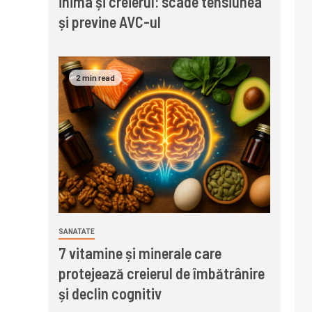
inima și creierul: scade tensiunea
și previne AVC-ul
2 min read
SANATATE
7 vitamine și minerale care
protejează creierul de îmbătrânire
și declin cognitiv