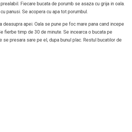
prealabil. Fiecare bucata de porumb se asaza cu grija in oala.
u cu panusi. Se acopera cu apa tot porumbul.
ica deasupra apei. Oala se pune pe foc mare pana cand incepe
 Se fierbe timp de 30 de minute. Se incearca o bucata pe
re se presara sare pe el, dupa bunul plac. Restul bucatilor de