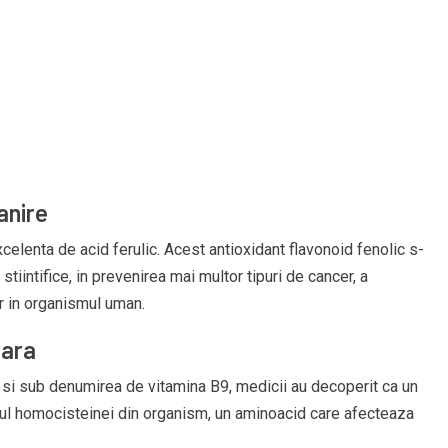
anire
lenta de acid ferulic. Acest antioxidant flavonoid fenolic s-
tiintifice, in prevenirea mai multor tipuri de cancer, a
or in organismul uman.
lara
t si sub denumirea de vitamina B9, medicii au decoperit ca un
lul homocisteinei din organism, un aminoacid care afecteaza