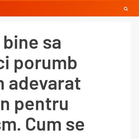
 bine sa
i porumb
un adevarat
an pentru
sm. Cum se