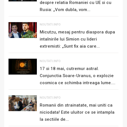
despre relatia Romaniei cu UE si cu
Rusia: „Vom dubla, vom...
NOUTATI.INFO
Micutzu, mesaj pentru diaspora dupa
intalnirile lui Simion cu lideri
extremisti: „Sunt fix aia care...
NOUTATI.INFO
17 si 18 mai, cutremur astral.
Conjunctia Soare-Uranus, o explozie
cosmica ce schimba intreaga lume....
NOUTATI.INFO
Romanii din strainatate, mai uniti ca
niciodata! Este uluitor ce se intampla
la sectiile de...