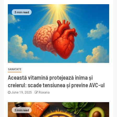
3 min read
SANATATE
Această vitamină protejează inima și
creierul: scade tensiunea și previne AVC-ul
June 19, 2025
Roxana
2 min read