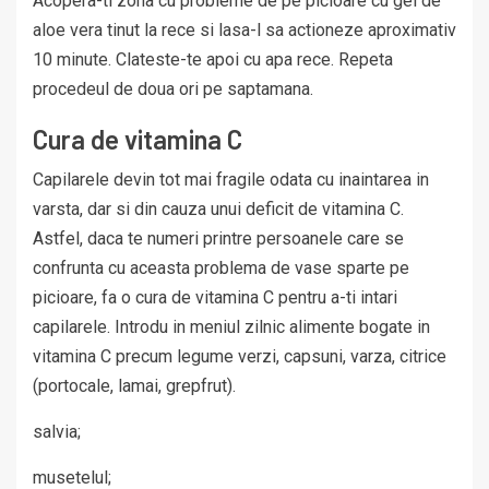
Acopera-ti zona cu probleme de pe picioare cu gel de
aloe vera tinut la rece si lasa-l sa actioneze aproximativ
10 minute. Clateste-te apoi cu apa rece. Repeta
procedeul de doua ori pe saptamana.
Cura de vitamina C
Capilarele devin tot mai fragile odata cu inaintarea in
varsta, dar si din cauza unui deficit de vitamina C.
Astfel, daca te numeri printre persoanele care se
confrunta cu aceasta problema de vase sparte pe
picioare, fa o cura de vitamina C pentru a-ti intari
capilarele. Introdu in meniul zilnic alimente bogate in
vitamina C precum legume verzi, capsuni, varza, citrice
(portocale, lamai, grepfrut).
salvia;
musetelul;