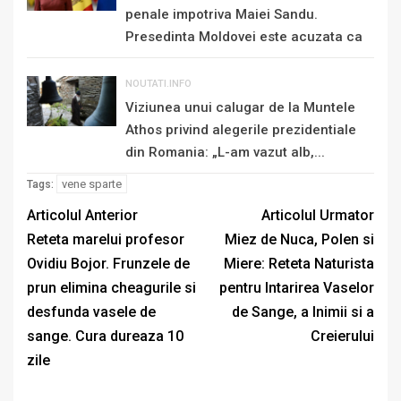
penale impotriva Maiei Sandu.
Presedinta Moldovei este acuzata ca
„se...
NOUTATI.INFO
Viziunea unui calugar de la Muntele
Athos privind alegerile prezidentiale
din Romania: „L-am vazut alb,...
vene sparte
Tags:
Articolul Anterior
Articolul Urmator
Reteta marelui profesor
Miez de Nuca, Polen si
Ovidiu Bojor. Frunzele de
Miere: Reteta Naturista
prun elimina cheagurile si
pentru Intarirea Vaselor
desfunda vasele de
de Sange, a Inimii si a
sange. Cura dureaza 10
Creierului
zile