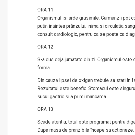
ORA 11
Organismul isi arde grasimile. Gurmanzii pot co
putin inaintea prânzului, inima si circulatia san
consult cardiologic, pentru ca se poate ca diagn
ORA 12
S-a dus deja jumatate din zi. Organismul este o
forma.
Din cauza lipsei de oxigen trebuie sa stati în fa
Rezultatul este benefic. Stomacul este singuru
sucul gastric si a primi mancarea.
ORA 13
Scade atentia, totul este programat pentru dig
Dupa masa de pranz bila începe sa actioneze, di