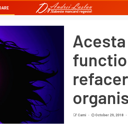
OARE
Acesta 
functio
refacer
organi
Cami
October 29, 2018