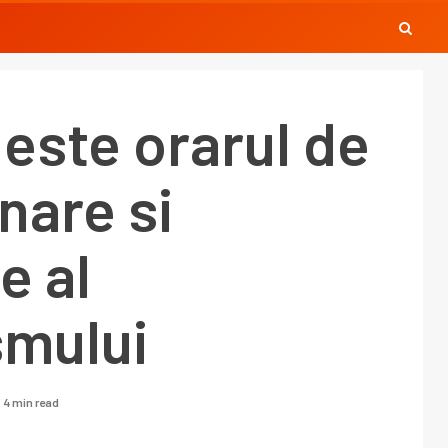
este orarul de
nare si
e al
smului
4 min read