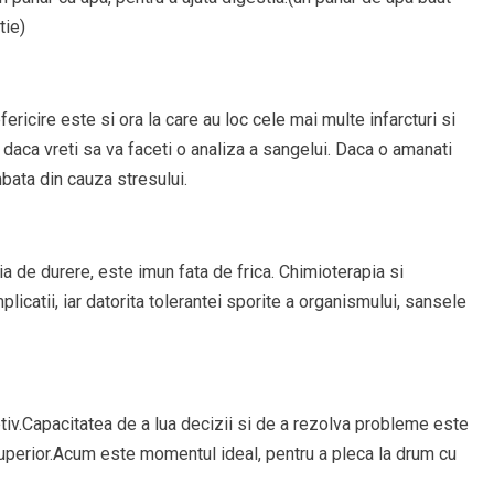
tie)
ricire este si ora la care au loc cele mai multe infarcturi si
 daca vreti sa va faceti o analiza a sangelui. Daca o amanati
mbata din cauza stresului.
 de durere, este imun fata de frica. Chimioterapia si
mplicatii, iar datorita tolerantei sporite a organismului, sansele
ptiv.Capacitatea de a lua decizii si de a rezolva probleme este
uperior.Acum este momentul ideal, pentru a pleca la drum cu