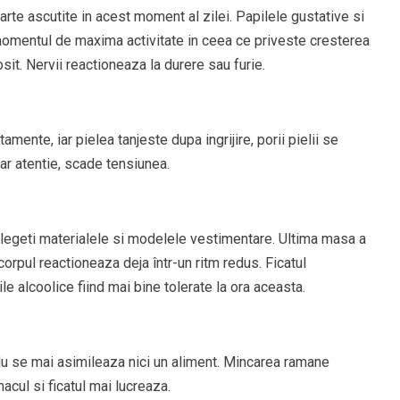
foarte ascutite in acest moment al zilei. Papilele gustative si
momentul de maxima activitate in ceea ce priveste cresterea
osit. Nervii reactioneaza la durere sau furie.
ente, iar pielea tanjeste dupa ingrijire, porii pielii se
r atentie, scade tensiunea.
alegeti materialele si modelele vestimentare. Ultima masa a
 corpul reactioneaza deja într-un ritm redus. Ficatul
ile alcoolice fiind mai bine tolerate la ora aceasta.
u se mai asimileaza nici un aliment. Mincarea ramane
cul si ficatul mai lucreaza.