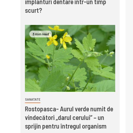
implanturi dentare într-un timp
scurt?
3 min read
SANATATE
Rostopasca- Aurul verde numit de
vindecători „darul cerului” – un
sprijin pentru întregul organism