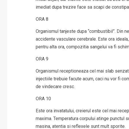
imediat dupa trezire face sa scapi de constipa
ORA 8
Organismul tanjeste dupa “combustibil”. Din nefe
accidente vasculare cerebrale. Este ora ideala,
pentru alta ora, compozitia sangelui va fi schi
ORA 9
Organismul receptioneaza cel mai slab senzatia
injectiile trebuie facute acum, caci nu vor fi co
de vindecare cresc.
ORA 10
Este ora invatatului, creierul este cel mai rece
maxima. Temperatura corpului atinge punctul s
masina, atentia si reflexele sunt mult sporite.