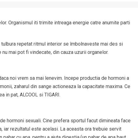
lor. Organismul iti trimite intreaga energie catre anumite parti
 tulbura repetat ritmul interior se îmbolnaveste mai des si
e nu mai pot fi vindecate, din cauza uzurii organelor.
 daca noi vrem sa mai lenevim. Incepe productia de hormoni a
ormonii, zaharul din sange actioneaza la capacitate maxima. Ce
rea in pat, ALCOOL si TIGARI.
a de hormoni sexuali. Cine prefera sportul facut dimineata face
, iar rezultatul este acelasi. La aceasta ora trebuie servit
un pahar cu apa, pentru a ajuta digestia.(un pahar de apa baut