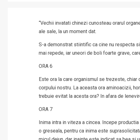
“Vechii invatati chinezi cunosteau orarul organe
ale sale, la un moment dat.
S-a demonstrat stiintific ca cine nu respecta si
mai repede, iar uneori de boli foarte grave, car
ORA 6
Este ora la care organismul se trezeste, chiar
corpului nostru. La aceasta ora aminoacizii, h
trebuie evitat la acesta ora? In afara de lenevi
ORA 7
Inima intra in viteza a cincea. Incepe producti
o greseala, pentru ca inima este suprasolicitata
micul dejun, dar inainte este indicat sa bea si 