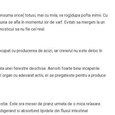
nsuma orice( totusi, mai cu mila, va rog)dupa pofta inimii. Cu
guina se afla în momentul lor de varf. Evitati sa mergeti la un
osticul sa nu fie cel real.
cupat cu producerea de acizi, iar creierul nu este deloc în
ta unei ferestre deschise. Aerisiti foarte bine incaperile.
l organ cu adevarat activ, el se pregateste pentru a produce
estie. Este ora mesei de pranz urmata de o mica relaxare.
gerand si absorbind lipidele din fluxul intestinal.