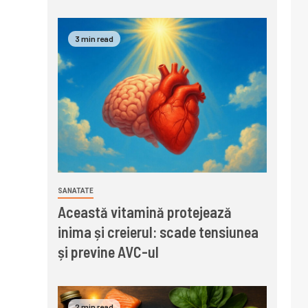
3 min read
SANATATE
Această vitamină protejează
inima și creierul: scade tensiunea
și previne AVC-ul
2 min read