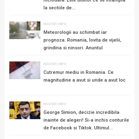
niciodata! Este uluitor ce se intampla
la sectiile de...
NOUTATI.INFO
Meteorologii au schimbat iar
prognoza. Romania, lovita de vijelii,
grindina si ninsori. Anuntul
momentului de...
NOUTATI.INFO
Cutremur mediu in Romania. Ce
magnitudine a avut si unde a avut loc
NOUTATI.INFO
George Simion, decizie incredibila
inainte de alegeri! Si-a inchis conturile
de Facebook si Tiktok. Ultimul...