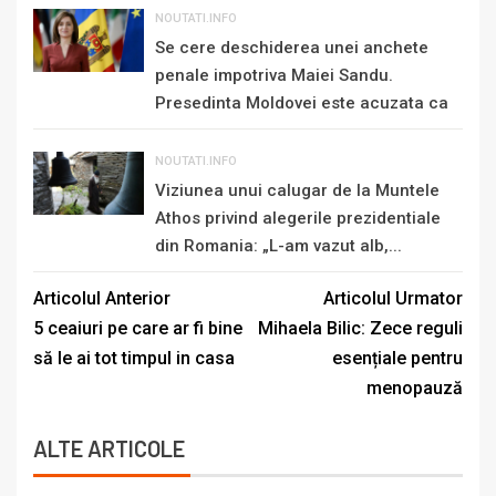
NOUTATI.INFO
Se cere deschiderea unei anchete
penale impotriva Maiei Sandu.
Presedinta Moldovei este acuzata ca
„se...
NOUTATI.INFO
Viziunea unui calugar de la Muntele
Athos privind alegerile prezidentiale
din Romania: „L-am vazut alb,...
Articolul Anterior
Articolul Urmator
5 ceaiuri pe care ar fi bine
Mihaela Bilic: Zece reguli
să le ai tot timpul in casa
esențiale pentru
menopauză
ALTE ARTICOLE