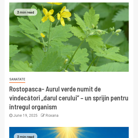
3 min read
SANATATE
Rostopasca- Aurul verde numit de
vindecători „darul cerului” – un sprijin pentru
întregul organism
June 19, 2025
Roxana
3 min read