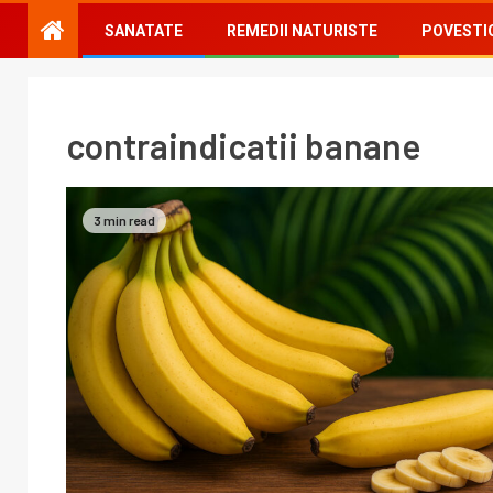
SANATATE
REMEDII NATURISTE
POVESTI
contraindicatii banane
3 min read