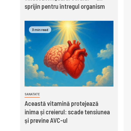
sprijin pentru întregul organism
3 min read
SANATATE
Această vitamină protejează
inima și creierul: scade tensiunea
și previne AVC-ul