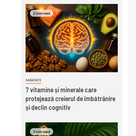
2 min read
SANATATE
7 vitamine și minerale care
protejează creierul de îmbătrânire
și declin cognitiv
3 min read