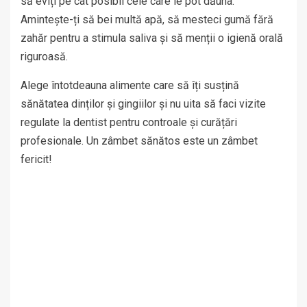
să eviți pe cât posibil cele care le pot dăuna.
Amintește-ți să bei multă apă, să mesteci gumă fără
zahăr pentru a stimula saliva și să menții o igienă orală
riguroasă.
Alege întotdeauna alimente care să îți susțină
sănătatea dinților și gingiilor și nu uita să faci vizite
regulate la dentist pentru controale și curățări
profesionale. Un zâmbet sănătos este un zâmbet
fericit!