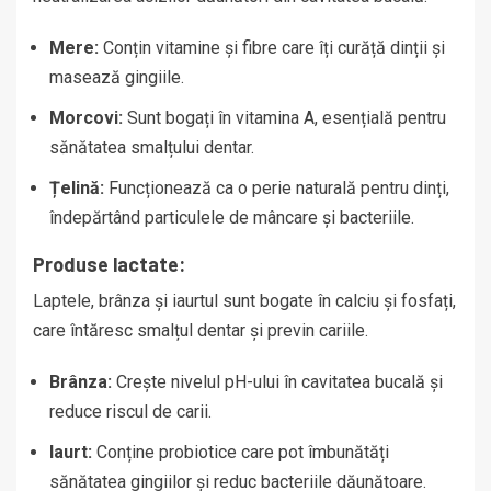
Mere:
Conțin vitamine și fibre care îți curăță dinții și
masează gingiile.
Morcovi:
Sunt bogați în vitamina A, esențială pentru
sănătatea smalțului dentar.
Țelină:
Funcționează ca o perie naturală pentru dinți,
îndepărtând particulele de mâncare și bacteriile.
Produse lactate:
Laptele, brânza și iaurtul sunt bogate în calciu și fosfați,
care întăresc smalțul dentar și previn cariile.
Brânza:
Crește nivelul pH-ului în cavitatea bucală și
reduce riscul de carii.
Iaurt:
Conține probiotice care pot îmbunătăți
sănătatea gingiilor și reduc bacteriile dăunătoare.