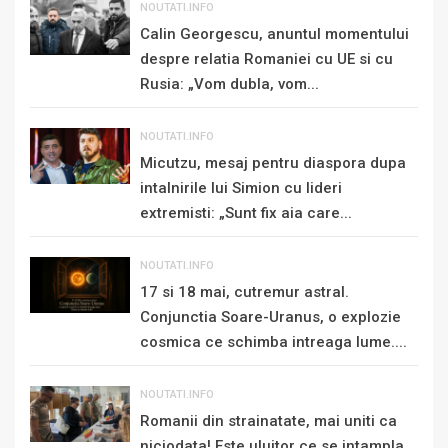
NOUTATI.INFO
Calin Georgescu, anuntul momentului
despre relatia Romaniei cu UE si cu
Rusia: „Vom dubla, vom...
NOUTATI.INFO
Micutzu, mesaj pentru diaspora dupa
intalnirile lui Simion cu lideri
extremisti: „Sunt fix aia care...
NOUTATI.INFO
17 si 18 mai, cutremur astral.
Conjunctia Soare-Uranus, o explozie
cosmica ce schimba intreaga lume....
NOUTATI.INFO
Romanii din strainatate, mai uniti ca
niciodata! Este uluitor ce se intampla