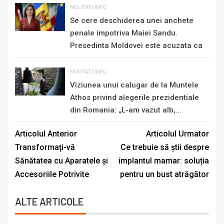
NOUTATI.INFO
Se cere deschiderea unei anchete
penale impotriva Maiei Sandu.
Presedinta Moldovei este acuzata ca
„se...
NOUTATI.INFO
Viziunea unui calugar de la Muntele
Athos privind alegerile prezidentiale
din Romania: „L-am vazut alb,...
Articolul Anterior
Articolul Urmator
Transformați-vă
Ce trebuie să știi despre
Sănătatea cu Aparatele și
implantul mamar: soluția
Accesoriile Potrivite
pentru un bust atrăgător
ALTE ARTICOLE