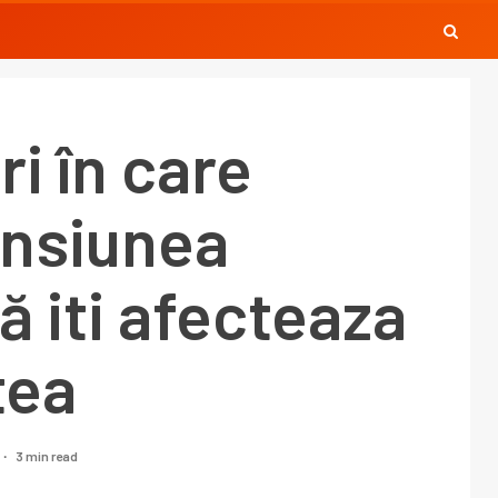
i în care
ensiunea
lă iti afecteaza
tea
3 min read