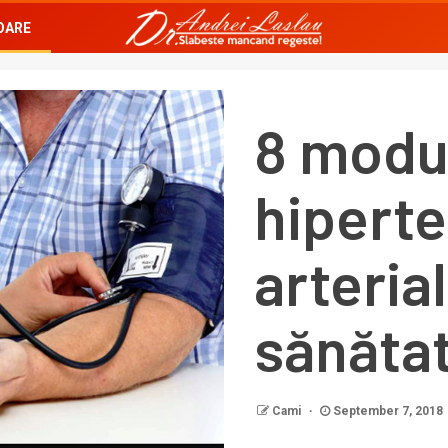
OARE
8 modur
hipert
arteria
sănăta
Cami
September 7, 2018