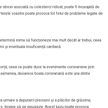
 obicei asociată cu colesterol ridicat, poate fi încurajată de
arterele voastre poate provoca tot felul de probleme legate de
termină inima să funcționeze mai mult decât ar trebui, ceea
mii și eventuala insuficiență cardiacă.
n forță, ceea ce poate duce la evenimente coronariene prin
 asemenea, deoarece boala coronariană este una dintre
a urmare a depunerii presiunii și a plăcilor de grăsime,
dvs. începe să se epuizeze. Acest lucru poate provoca