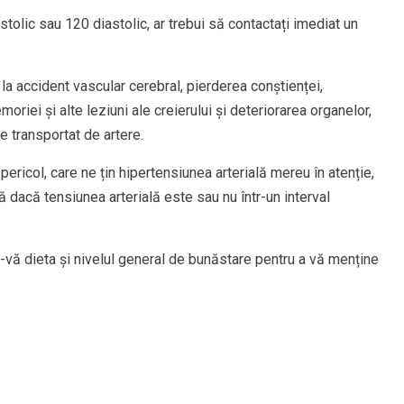
tolic sau 120 diastolic, ar trebui să contactați imediat un
la accident vascular cerebral, pierderea conștienței,
riei și alte leziuni ale creierului și deteriorarea organelor,
e transportat de artere.
pericol, care ne țin hipertensiunea arterială mereu în atenție,
 dacă tensiunea arterială este sau nu într-un interval
i-vă dieta și nivelul general de bunăstare pentru a vă menține