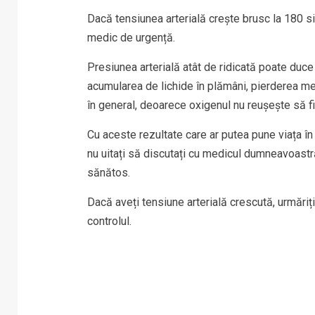
Dacă tensiunea arterială crește brusc la 180 sis
medic de urgență.
Presiunea arterială atât de ridicată poate duce 
acumularea de lichide în plămâni, pierderea memo
în general, deoarece oxigenul nu reușește să fi
Cu aceste rezultate care ar putea pune viața în 
nu uitați să discutați cu medicul dumneavoastră
sănătos.
Dacă aveți tensiune arterială crescută, urmăriț
controlul.