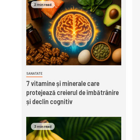
2 min read
SANATATE
7 vitamine și minerale care
protejează creierul de îmbătrânire
și declin cognitiv
3 min read