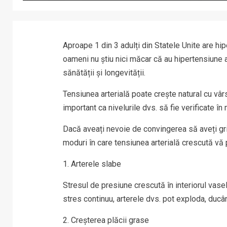
Aproape 1 din 3 adulți din Statele Unite are hi
oameni nu știu nici măcar că au hipertensiune a
sănătății și longevității.
Tensiunea arterială poate crește natural cu vârst
important ca nivelurile dvs. să fie verificate în
Dacă aveați nevoie de convingerea să aveți grij
moduri în care tensiunea arterială crescută vă
1. Arterele slabe
Stresul de presiune crescută în interiorul vase
stres continuu, arterele dvs. pot exploda, ducâ
2. Creșterea plăcii grase