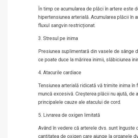
În timp ce acumularea de plăci în artere este de
hipertensiunea arterială. Acumularea plăcii în 
fluxul sangvin restricționat.
3. Stresul pe inima
Presiunea suplimentară din vasele de sânge de
ce poate duce la mărirea inimii, slăbiciunea ini
4. Atacurile cardiace
Tensiunea arterială ridicată vă trimite inima î
muncă excesivă. Creșterea plăcii nu ajută, de
principalele cauze ale atacului de cord.
5. Livrarea de oxigen limitată
Având în vedere că arterele dvs. sunt înguste c
cantitatea de oxigen care ajunge la organele 