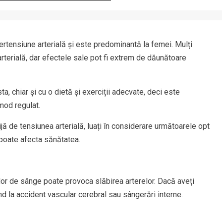
pertensiune arterială și este predominantă la femei. Mulți
rterială, dar efectele sale pot fi extrem de dăunătoare
a, chiar și cu o dietă și exerciții adecvate, deci este
 mod regulat.
ă de tensiunea arterială, luați în considerare următoarele opt
 poate afecta sănătatea.
lor de sânge poate provoca slăbirea arterelor. Dacă aveți
nd la accident vascular cerebral sau sângerări interne.