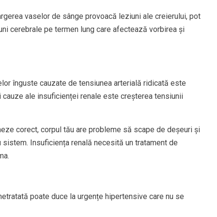
rgerea vaselor de sânge provoacă leziuni ale creierului, pot
iuni cerebrale pe termen lung care afectează vorbirea și
elor înguste cauzate de tensiunea arterială ridicată este
i cauze ale insuficienței renale este creșterea tensiunii
oneze corect, corpul tău are probleme să scape de deșeuri și
u sistem. Insuficiența renală necesită un tratament de
ma.
 netratată poate duce la urgențe hipertensive care nu se