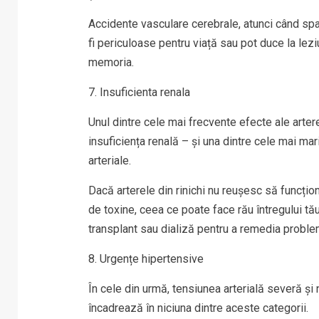
Accidente vasculare cerebrale, atunci când spa
fi periculoase pentru viață sau pot duce la lez
memoria.
7. Insuficienta renala
Unul dintre cele mai frecvente efecte ale arter
insuficiența renală – și una dintre cele mai mar
arteriale.
Dacă arterele din rinichi nu reușesc să funcți
de toxine, ceea ce poate face rău întregului tă
transplant sau dializă pentru a remedia proble
8. Urgențe hipertensive
În cele din urmă, tensiunea arterială severă și
încadrează în niciuna dintre aceste categorii.