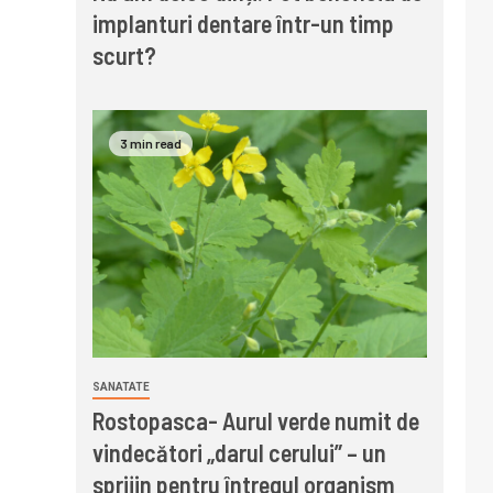
implanturi dentare într-un timp
scurt?
3 min read
SANATATE
Rostopasca- Aurul verde numit de
vindecători „darul cerului” – un
sprijin pentru întregul organism